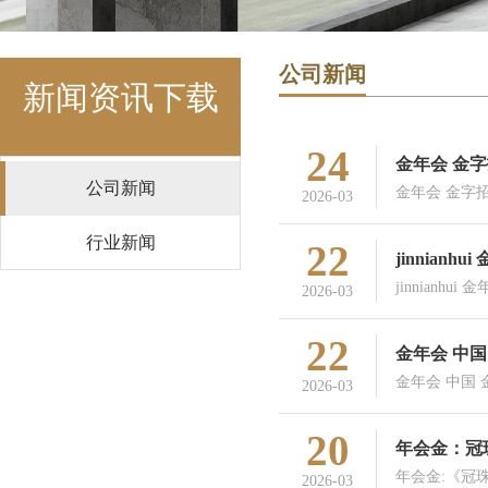
公司新闻
新闻资讯下载
24
金年会 金
公司新闻
金年会 金字
2026-03
行业新闻
22
jinnia
jinnian
2026-03
22
金年会 中
金年会 中国
2026-03
20
年会金：冠
年会金:《冠
2026-03