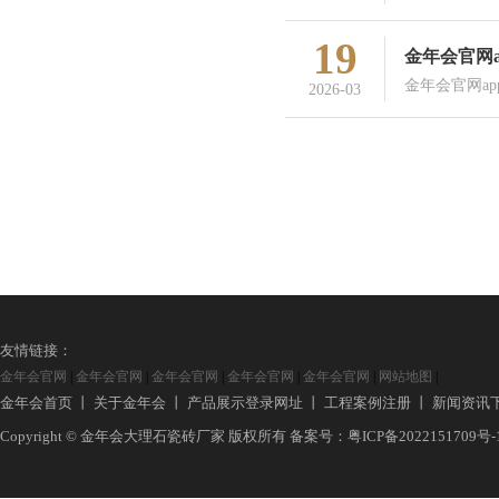
19
金年会官网
金年会官网a
2026-03
友情链接：
金年会官网
|
金年会官网
|
金年会官网
|
金年会官网
|
金年会官网
|
网站地图
|
金年会首页
丨
关于金年会
丨
产品展示登录网址
丨
工程案例注册
丨
新闻资讯
Copyright © 金年会大理石瓷砖厂家 版权所有 备案号：
粤ICP备2022151709号-