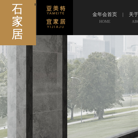
金年会首页
关
HOME
AB