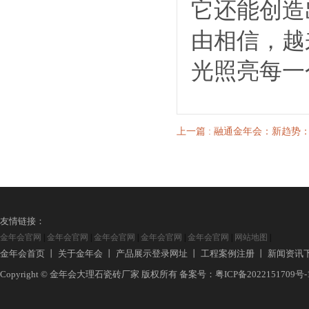
它还能创造
由相信，越
光照亮每一
上一篇
: 融通金年会：新趋势
友情链接：
金年会官网
|
金年会官网
|
金年会官网
|
金年会官网
|
金年会官网
|
网站地图
|
金年会首页
丨
关于金年会
丨
产品展示登录网址
丨
工程案例注册
丨
新闻资讯
Copyright © 金年会大理石瓷砖厂家 版权所有 备案号：
粤ICP备2022151709号-