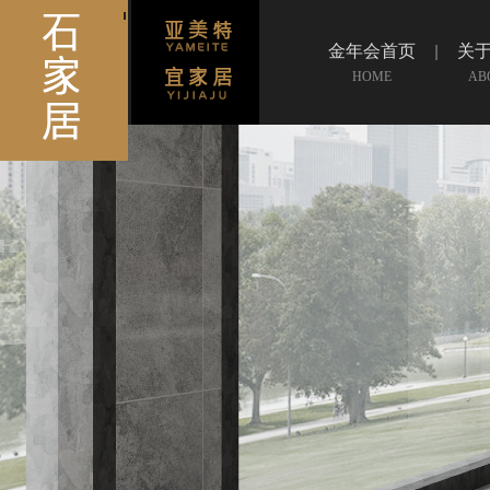
金年会首页
关
HOME
AB