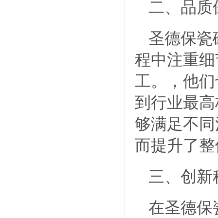
二、品质
圣德保瓷
程中注重细
工。，他们
到行业最高
够满足不同
而提升了整
三、创新
在圣德保