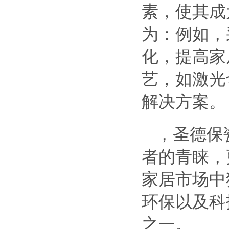
素，使其成
为：例如，
化，提高家
艺，如激光
解决方案。
，圣德保
者的青睐，
家居市场中
环保以及科
之一。