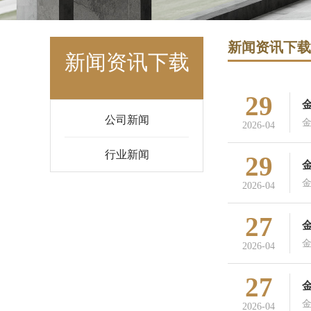
新闻资讯下载
新闻资讯下载
29
公司新闻
2026-04
行业新闻
29
2026-04
27
2026-04
27
金
2026-04